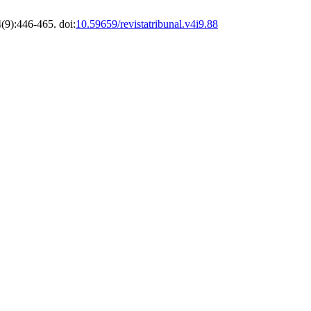
4(9):446-465. doi:
10.59659/revistatribunal.v4i9.88