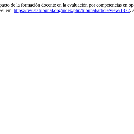
e la formación docente en la evaluación por competencias en oposi
vel em:
https://revistatribunal.org/index.php/tribunal/article/view/1372
. 