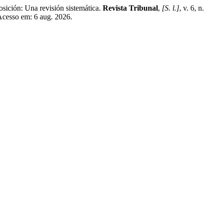
ción: Una revisión sistemática.
Revista Tribunal
,
[S. l.]
, v. 6, n.
Acesso em: 6 aug. 2026.