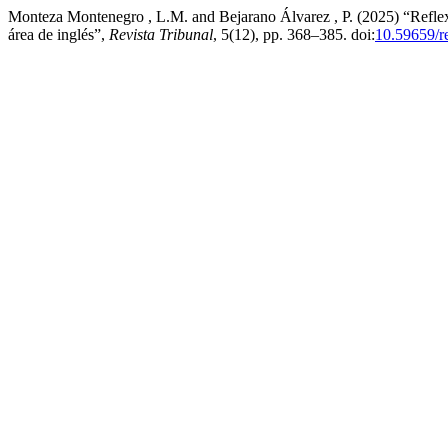
Monteza Montenegro , L.M. and Bejarano Álvarez , P. (2025) “Reflexi
área de inglés”,
Revista Tribunal
, 5(12), pp. 368–385. doi:
10.59659/re