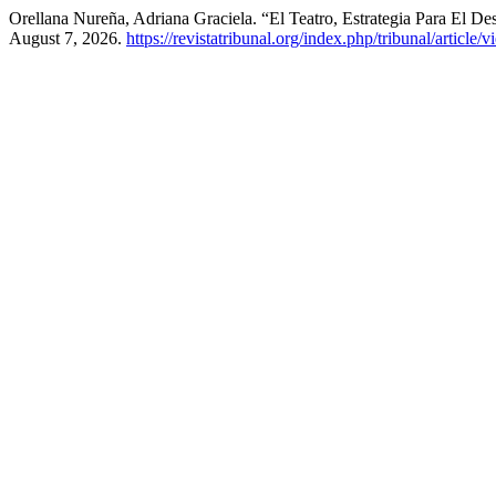
Orellana Nureña, Adriana Graciela. “El Teatro, Estrategia Para El 
August 7, 2026.
https://revistatribunal.org/index.php/tribunal/article/