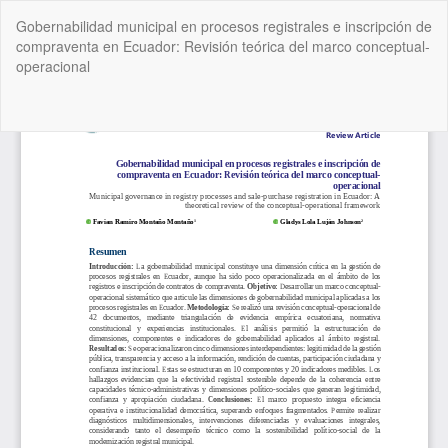
Volver
Gobernabilidad municipal en procesos registrales e inscripción de
a
compraventa en Ecuador: Revisión teórica del marco conceptual-
los
operacional
detalles
del
artículo
De
De
P