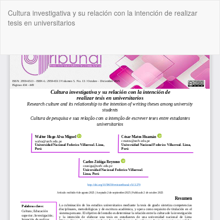
Volver
Cultura investigativa y su relación con la intención de realizar
a
tesis en universitarios
los
detalles
del
De
De
artículo
P