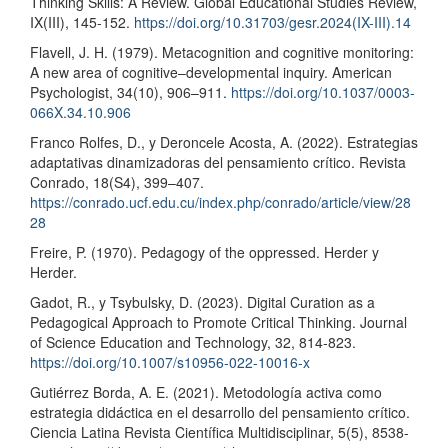
Thinking Skills: A Review. Global Educational Studies Review,
IX(III), 145-152.
https://doi.org/10.31703/gesr.2024(IX-III).14
Flavell, J. H. (1979). Metacognition and cognitive monitoring:
A new area of cognitive–developmental inquiry. American
Psychologist, 34(10), 906–911.
https://doi.org/10.1037/0003-
066X.34.10.906
Franco Rolfes, D., y Deroncele Acosta, A. (2022). Estrategias
adaptativas dinamizadoras del pensamiento crítico. Revista
Conrado, 18(S4), 399–407.
https://conrado.ucf.edu.cu/index.php/conrado/article/view/28
28
Freire, P. (1970). Pedagogy of the oppressed. Herder y
Herder.
Gadot, R., y Tsybulsky, D. (2023). Digital Curation as a
Pedagogical Approach to Promote Critical Thinking. Journal
of Science Education and Technology, 32, 814-823.
https://doi.org/10.1007/s10956-022-10016-x
Gutiérrez Borda, A. E. (2021). Metodología activa como
estrategia didáctica en el desarrollo del pensamiento crítico.
Ciencia Latina Revista Científica Multidisciplinar, 5(5), 8538-