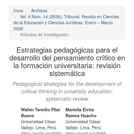
Inicio
Archivos
Vol. 6 Núm. 14 (2026): Tribunal. Revista en Ciencias
de la Educación y Ciencias Jurídicas. Enero – Marzo
2026
Artículos de Investigación
Estrategias pedagógicas para el
desarrollo del pensamiento crítico en
la formación universitaria: revisión
sistemática
Pedagogical strategies for the development of
critical thinking in university education:
systematic review
Contenido
Autores/as
Walter Tarsilio Pilar
Mariella Elvira
Bueno
Ramos Huacho
principal
Universidad César
Universidad César
del
Vallejo. Lima, Perú
Vallejo. Lima, Perú
https://orcid.org/0000-
https://orcid.org/0009-