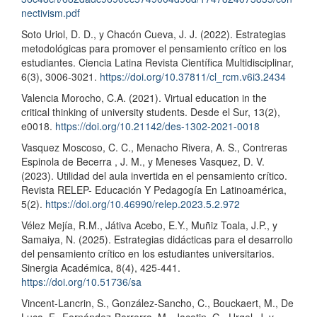
nectivism.pdf
Soto Uriol, D. D., y Chacón Cueva, J. J. (2022). Estrategias
metodológicas para promover el pensamiento crítico en los
estudiantes. Ciencia Latina Revista Científica Multidisciplinar,
6(3), 3006-3021.
https://doi.org/10.37811/cl_rcm.v6i3.2434
Valencia Morocho, C.A. (2021). Virtual education in the
critical thinking of university students. Desde el Sur, 13(2),
e0018.
https://doi.org/10.21142/des-1302-2021-0018
Vasquez Moscoso, C. C., Menacho Rivera, A. S., Contreras
Espinola de Becerra , J. M., y Meneses Vasquez, D. V.
(2023). Utilidad del aula invertida en el pensamiento crítico.
Revista RELEP- Educación Y Pedagogía En Latinoamérica,
5(2).
https://doi.org/10.46990/relep.2023.5.2.972
Vélez Mejía, R.M., Játiva Acebo, E.Y., Muñiz Toala, J.P., y
Samaiya, N. (2025). Estrategias didácticas para el desarrollo
del pensamiento crítico en los estudiantes universitarios.
Sinergia Académica, 8(4), 425-441.
https://doi.org/10.51736/sa
Vincent-Lancrin, S., González-Sancho, C., Bouckaert, M., De