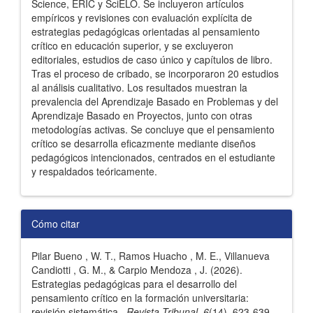
Science, ERIC y SciELO. Se incluyeron artículos
empíricos y revisiones con evaluación explícita de
estrategias pedagógicas orientadas al pensamiento
crítico en educación superior, y se excluyeron
editoriales, estudios de caso único y capítulos de libro.
Tras el proceso de cribado, se incorporaron 20 estudios
al análisis cualitativo. Los resultados muestran la
prevalencia del Aprendizaje Basado en Problemas y del
Aprendizaje Basado en Proyectos, junto con otras
metodologías activas. Se concluye que el pensamiento
crítico se desarrolla eficazmente mediante diseños
pedagógicos intencionados, centrados en el estudiante
y respaldados teóricamente.
Detalles
Cómo citar
del
Pilar Bueno , W. T., Ramos Huacho , M. E., Villanueva
artículo
Candiotti , G. M., & Carpio Mendoza , J. (2026).
Estrategias pedagógicas para el desarrollo del
pensamiento crítico en la formación universitaria:
revisión sistemática .
Revista Tribunal
,
6
(14), 623-639.