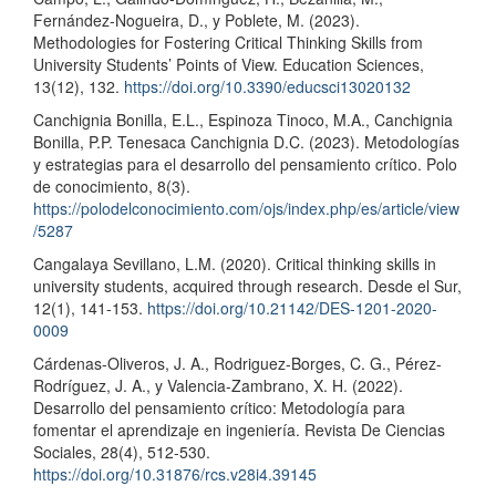
Fernández-Nogueira, D., y Poblete, M. (2023).
Methodologies for Fostering Critical Thinking Skills from
University Students’ Points of View. Education Sciences,
13(12), 132.
https://doi.org/10.3390/educsci13020132
Canchignia Bonilla, E.L., Espinoza Tinoco, M.A., Canchignia
Bonilla, P.P. Tenesaca Canchignia D.C. (2023). Metodologías
y estrategias para el desarrollo del pensamiento crítico. Polo
de conocimiento, 8(3).
https://polodelconocimiento.com/ojs/index.php/es/article/view
/5287
Cangalaya Sevillano, L.M. (2020). Critical thinking skills in
university students, acquired through research. Desde el Sur,
12(1), 141-153.
https://doi.org/10.21142/DES-1201-2020-
0009
Cárdenas-Oliveros, J. A., Rodriguez-Borges, C. G., Pérez-
Rodríguez, J. A., y Valencia-Zambrano, X. H. (2022).
Desarrollo del pensamiento crítico: Metodología para
fomentar el aprendizaje en ingeniería. Revista De Ciencias
Sociales, 28(4), 512-530.
https://doi.org/10.31876/rcs.v28i4.39145