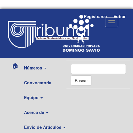
Navegación
Registrarse
Entrar
principal
Toggle
Contenido
navigation
principal
Barra
lateral
🏠
Números
Buscar
Convocatoria
Equipo
Acerca de
Envío de Artículos