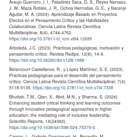
Araujo Guerrero, I. I., Paladinez Saca, D. S., Reyes Narvaez,
J. W., Maza Robles, J. R., Ochoa Hermidas, G. E., y Naranjo
Aguilar, M. A. (2024). Aprendizaje Basado en Proyectos:
Efectos en el Pensamiento Crítico y las Habilidades
Colaborativas. Ciencia Latina Revista Científica
Multidisciplinar, 8(4), 4744-4762.
https://doi.org/10.37811/cl_rcm.v8i4.12695
Arboleda, J.C. (2023). Prácticas pedagógicas, motivación y
pensamiento crítico. Revista Redipe, 12(8), 14-9.
https://doi.org/10.36260/rbr.v12i8.1986
Betancourt Castellanos, R., y López Martínez, S. E. (2023).
Prácticas pedagógicas para el desarrollo del pensamiento
crítico. Ciencia Latina Revista Científica Multidisciplinar, 7(4),
5118-5135.
https://doi.org/10.37811/cl_rcm.v7i4.7338
Bhuttah, T.M., Qian, X., Abid, M.N., y Sharma, S. (2024).
Enhancing student critical thinking and learning outcomes
through innovative pedagogical approaches in higher
education: the mediating role of inclusive leadership.
Scientific Reports, 14(24362).
https://doi.org/10.1038/s41598-024-75379-0
Campo, L., Galindo-Domínguez, H., Bezanilla, M.,