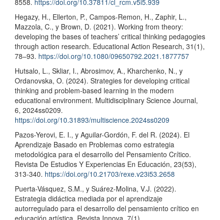
8558.
https://doi.org/10.37811/cl_rcm.v5i5.939
Hegazy, H., Ellerton, P., Campos-Remon, H., Zaphir, L.,
Mazzola, C., y Brown, D. (2021). Working from theory:
developing the bases of teachers’ critical thinking pedagogies
through action research. Educational Action Research, 31(1),
78–93.
https://doi.org/10.1080/09650792.2021.1877757
Hutsalo, L., Skliar, I., Abrosimov, A., Kharchenko, N., y
Ordanovska, O. (2024). Strategies for developing critical
thinking and problem-based learning in the modern
educational environment. Multidisciplinary Science Journal,
6, 2024ss0209.
https://doi.org/10.31893/multiscience.2024ss0209
Pazos-Yerovi, E. I., y Aguilar-Gordón, F. del R. (2024). El
Aprendizaje Basado en Problemas como estrategia
metodológica para el desarrollo del Pensamiento Crítico.
Revista De Estudios Y Experiencias En Educación, 23(53),
313-340.
https://doi.org/10.21703/rexe.v23i53.2658
Puerta-Vásquez, S.M., y Suárez-Molina, V.J. (2022).
Estrategia didáctica mediada por el aprendizaje
autorregulado para el desarrollo del pensamiento crítico en
educación artística. Revista Innova, 7(1).