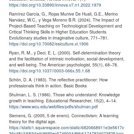
https://doi.org/10.33890/innova.v7.n1.2022.1979
Ramírez García, G., Rojas Munive De Huali, G.E., Merino
Narváez, W.C., y Vega Moreno B.R. (2024). The Impact of
Project-Based Teaching on Technological Development and
Critical Thinking Skills in Higher Education Students.
Evolutionary studies in imaginative culture, 771–781.
https://doi.org/10.70082/esiculture.vi.1906
Ryan, R. M., y Deci, E. L. (2000). Self-determination theory
and the facilitation of intrinsic motivation, social development,
and well-being. The American psychologist, 55(1), 68–78.
https://doi.org/10.1037//0003-066x.55.1.68
Schön, D. A. (1983). The reflective practitioner: How
professionals think in action. Basic Books
Shulman, L. S. (1986). Those who understand: Knowledge
growth in teaching. Educational Researcher, 15(2), 4–14.
https://www.wcu.edu/webfiles/pdfs/shulman.pdf
Siemens, G. (2005, 5 de enero). Connectivism: A learning
theory for the digital age.
https://static1.squarespace.com/static/6820668911e3e5617c
36c48c/t/682dadc9690ec5749004d96d/1747824073835/con