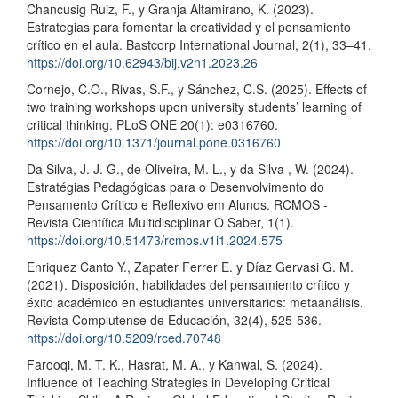
Chancusig Ruiz, F., y Granja Altamirano, K. (2023).
Estrategias para fomentar la creatividad y el pensamiento
crítico en el aula. Bastcorp International Journal, 2(1), 33–41.
https://doi.org/10.62943/bij.v2n1.2023.26
Cornejo, C.O., Rivas, S.F., y Sánchez, C.S. (2025). Effects of
two training workshops upon university students’ learning of
critical thinking. PLoS ONE 20(1): e0316760.
https://doi.org/10.1371/journal.pone.0316760
Da Silva, J. J. G., de Oliveira, M. L., y da Silva , W. (2024).
Estratégias Pedagógicas para o Desenvolvimento do
Pensamento Crítico e Reflexivo em Alunos. RCMOS -
Revista Científica Multidisciplinar O Saber, 1(1).
https://doi.org/10.51473/rcmos.v1i1.2024.575
Enriquez Canto Y., Zapater Ferrer E. y Díaz Gervasi G. M.
(2021). Disposición, habilidades del pensamiento crítico y
éxito académico en estudiantes universitarios: metaanálisis.
Revista Complutense de Educación, 32(4), 525-536.
https://doi.org/10.5209/rced.70748
Farooqi, M. T. K., Hasrat, M. A., y Kanwal, S. (2024).
Influence of Teaching Strategies in Developing Critical