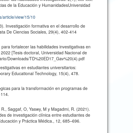
encias de la Educación y HumanidadesUniversidad
/article/view/15/10
23). Investigación formativa en el desarrollo de
ista De Ciencias Sociales, 29(4), 402-414
para fortalecer las habilidades investigativas en
2022 [Tesis doctoral, Universidad Nacional de
s/Usuario/Downloads/TD%20ED17_Gav%20(4).pdf
tigativas en estudiantes universitarios:
rary Educational Technology, 15(4), 478.
ógicas para la transformación en programas de
-114.
i, R., Saggaf, O, Yaswy, M y Magadmi, R. (2021).
des de investigación clínica entre estudiantes de
Educación y Práctica Médica., 12, 685–696.