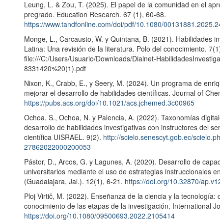
Leung, L. & Zou, T. (2025). El papel de la comunidad en el apr
pregrado. Education Research. 67 (1), 60-68.
https://www.tandfonline.com/doi/pdf/10.1080/00131881.2025.
Monge, L., Carcausto, W. y Quintana, B. (2021). Habilidades i
Latina: Una revisión de la literatura. Polo del conocimiento. 7(
file:///C:/Users/Usuario/Downloads/Dialnet-HabilidadesInvest
8331420%20(1).pdf
Nixon, K., Crabb, E., y Seery, M. (2024). Un programa de enri
mejorar el desarrollo de habilidades científicas. Journal of Che
https://pubs.acs.org/doi/10.1021/acs.jchemed.3c00965
Ochoa, S., Ochoa, N. y Palencia, A. (2022). Taxonomías digita
desarrollo de habilidades investigativas con instructores del s
científica UISRAEL. 9(2).
http://scielo.senescyt.gob.ec/scielo.
27862022000200053
Pástor, D., Arcos, G. y Lagunes, A. (2020). Desarrollo de capa
universitarios mediante el uso de estrategias instruccionales e
(Guadalajara, Jal.). 12(1), 6-21.
https://doi.org/10.32870/ap.v
Ploj Virtič, M. (2022). Enseñanza de la ciencia y la tecnología:
conocimiento de las etapas de la investigación. International 
https://doi.org/10.1080/09500693.2022.2105414