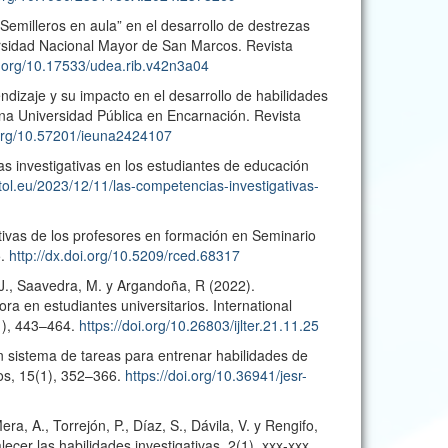
Semilleros en aula” en el desarrollo de destrezas
versidad Nacional Mayor de San Marcos. Revista
oi.org/10.17533/udea.rib.v42n3a04
ndizaje y su impacto en el desarrollo de habilidades
una Universidad Pública en Encarnación. Revista
.org/10.57201/ieuna2424107
as investigativas en los estudiantes de educación
atol.eu/2023/12/11/las-competencias-investigativas-
ativas de los profesores en formación en Seminario
5.
http://dx.doi.org/10.5209/rced.68317
J., Saavedra, M. y Argandoña, R (2022).
ra en estudiantes universitarios. International
1), 443–464.
https://doi.org/10.26803/ijlter.21.11.25
n sistema de tareas para entrenar habilidades de
ios, 15(1), 352–366.
https://doi.org/10.36941/jesr-
a, A., Torrejón, P., Díaz, S., Dávila, V. y Rengifo,
ecer las habilidades investigativas. 2(1), xxx-xxx.