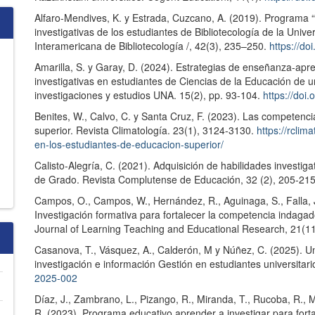
Alfaro-Mendives, K. y Estrada, Cuzcano, A. (2019). Programa “
investigativas de los estudiantes de Bibliotecología de la Uni
Interamericana de Bibliotecología /, 42(3), 235–250.
https://d
Amarilla, S. y Garay, D. (2024). Estrategias de enseñanza-apre
investigativas en estudiantes de Ciencias de la Educación de 
investigaciones y estudios UNA. 15(2), pp. 93-104.
https://doi
Benites, W., Calvo, C. y Santa Cruz, F. (2023). Las competenci
superior. Revista Climatología. 23(1), 3124-3130.
https://rclim
en-los-estudiantes-de-educacion-superior/
Calisto-Alegría, C. (2021). Adquisición de habilidades investig
de Grado. Revista Complutense de Educación, 32 (2), 205-21
Campos, O., Campos, W., Hernández, R., Aguinaga, S., Falla, 
Investigación formativa para fortalecer la competencia indagado
Journal of Learning Teaching and Educational Research, 21(1
Casanova, T., Vásquez, A., Calderón, M y Núñez, C. (2025). U
investigación e información Gestión en estudiantes universitar
2025-002
Díaz, J., Zambrano, L., Pizango, R., Miranda, T., Rucoba, R., Mer
R. (2023). Programa educativo aprender a investigar para fortal