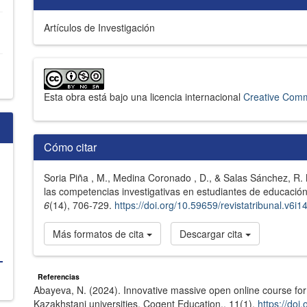
Artículos de Investigación
Esta obra está bajo una licencia internacional
Creative Comm
Cómo citar
Soria Piña , M., Medina Coronado , D., & Salas Sánchez, R.
las competencias investigativas en estudiantes de educación
6
(14), 706-729.
https://doi.org/10.59659/revistatribunal.v6i1
Más formatos de cita
Descargar cita
Referencias
Abayeva, N. (2024). Innovative massive open online course for
Kazakhstani universities. Cogent Education., 11(1).
https://do