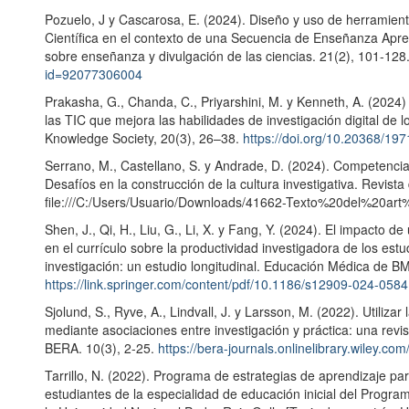
Pozuelo, J y Cascarosa, E. (2024). Diseño y uso de herramienta
Científica en el contexto de una Secuencia de Enseñanza Apr
sobre enseñanza y divulgación de las ciencias. 21(2), 101-128
id=92077306004
Prakasha, G., Chanda, C., Priyarshini, M. y Kenneth, A. (202
las TIC que mejora las habilidades de investigación digital de 
Knowledge Society, 20(3), 26–38.
https://doi.org/10.20368/1
Serrano, M., Castellano, S. y Andrade, D. (2024). Competencias
Desafíos en la construcción de la cultura investigativa. Revista
file:///C:/Users/Usuario/Downloads/41662-Texto%20del%20a
Shen, J., Qi, H., Liu, G., Li, X. y Fang, Y. (2024). El impacto
en el currículo sobre la productividad investigadora de los est
investigación: un estudio longitudinal. Educación Médica de B
https://link.springer.com/content/pdf/10.1186/s12909-024-0584
Sjolund, S., Ryve, A., Lindvall, J. y Larsson, M. (2022). Utiliza
mediante asociaciones entre investigación y práctica: una revis
BERA. 10(3), 2-25.
https://bera-journals.onlinelibrary.wiley.c
Tarrillo, N. (2022). Programa de estrategias de aprendizaje para
estudiantes de la especialidad de educación inicial del Progr