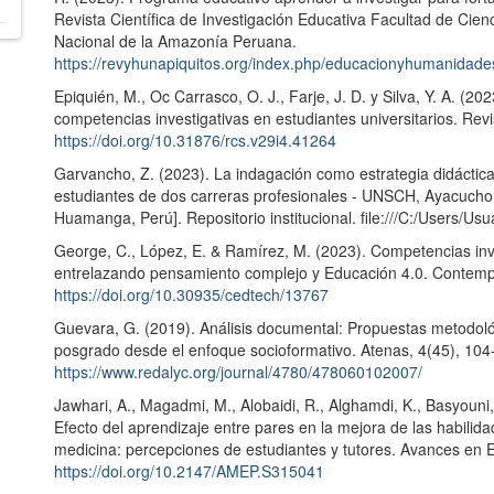
Revista Científica de Investigación Educativa Facultad de Ci
Nacional de la Amazonía Peruana.
https://revyhunapiquitos.org/index.php/educacionyhumanidades
Epiquién, M., Oc Carrasco, O. J., Farje, J. D. y Silva, Y. A. (20
competencias investigativas en estudiantes universitarios. Rev
https://doi.org/10.31876/rcs.v29i4.41264
Garvancho, Z. (2023). La indagación como estrategia didáctica 
estudiantes de dos carreras profesionales - UNSCH, Ayacucho 
Huamanga, Perú]. Repositorio institucional. file:///C:/User
George, C., López, E. & Ramírez, M. (2023). Competencias inves
entrelazando pensamiento complejo y Educación 4.0. Contempo
https://doi.org/10.30935/cedtech/13767
Guevara, G. (2019). Análisis documental: Propuestas metodol
posgrado desde el enfoque socioformativo. Atenas, 4(45), 104
https://www.redalyc.org/journal/4780/478060102007/
Jawhari, A., Magadmi, M., Alobaidi, R., Alghamdi, K., Basyoun
Efecto del aprendizaje entre pares en la mejora de las habilida
medicina: percepciones de estudiantes y tutores. Avances en 
https://doi.org/10.2147/AMEP.S315041