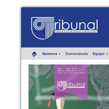
Navegación
principal
Contenido
principal
Barra
lateral
🏠
Números
Convocatoria
Equipo