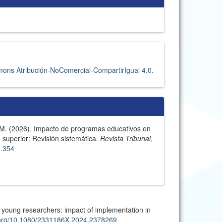
ons Atribución-NoComercial-CompartirIgual 4.0
.
 M. (2026). Impacto de programas educativos en
 superior: Revisión sistemática.
Revista Tribunal
,
4.354
 young researchers: impact of implementation in
i.org/10.1080/2331186X.2024.2378269