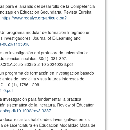
s para el análisis del desarrollo de la Competencia
endizaje en Educación Secundaria. Revista Eureka
.
https://www.redalyc.org/articulo.oa?
4) Un programa modular de formación integrado en
los investigadores. Journal of E-Learning and
971-8829/1135998
 en investigación del profesorado universitario:
 de ciencias sociales. 30(1), 381-397.
rt%C3%ADculo-83385-2-10-20240223.pdf
 de un programa de formación en investigación basado
udiantes de medicina y sus futuros intereses de
MC. 10 (1), 1786-1209.
1-0.pdf
r la investigación para fundamentar la práctica
ión sistemática de la literatura. Review of Education
om/doi/epdf/10.1002/rev3.3337
 desarrollar las habilidades investigativas en los
ama de Licenciatura en Educación Modalidad Mixta de