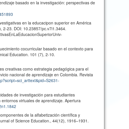
endizaje basado en la investigación: perspectivas de
2451893
nvestigativas en la educacipon superior en América
1), 2-23. DOI: 10.23857/pc.v7i1.3464.
igativasEnLaEducacionSuperiorUniv-
quecimiento cocurricular basado en el contexto para
mical Education. 101 (7), 2-10.
les creativas como estrategia pedagógica para el
ervicio nacional de aprendizaje en Colombia. Revista
php?script=sci_arttext&pid=S2631-
cidades de investigación para estudiantes
n entornos virtuales de aprendizaje. Apertura
12n1.1842
 componentes de la alfabetización científica y
Journal of Science Education., 44(12), 1916–1931.