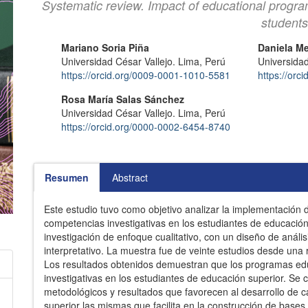
Systematic review. Impact of educational program
students
Contenido
Autores/as
Mariano Soria Piña
Daniela M
Universidad César Vallejo. Lima, Perú
Universidad
principal
https://orcid.org/0009-0001-1010-5581
https://or
del
Rosa María Salas Sánchez
artículo
Universidad César Vallejo. Lima, Perú
https://orcid.org/0000-0002-6454-8740
Resumen
Abstract
Este estudio tuvo como objetivo analizar la implementación
competencias investigativas en los estudiantes de educación
investigación de enfoque cualitativo, con un diseño de análi
interpretativo. La muestra fue de veinte estudios desde una
Los resultados obtenidos demuestran que los programas edu
investigativas en los estudiantes de educación superior. Se 
metodológicos y resultados que favorecen al desarrollo de c
superior las mismas que facilita en la construcción de bases