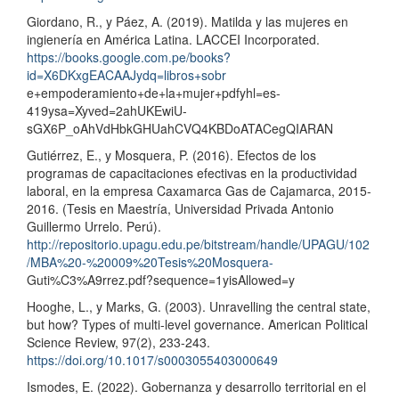
Giordano, R., y Páez, A. (2019). Matilda y las mujeres en
ingienería en América Latina. LACCEI Incorporated.
https://books.google.com.pe/books?
id=X6DKxgEACAAJydq=libros+sobr
e+empoderamiento+de+la+mujer+pdfyhl=es-
419ysa=Xyved=2ahUKEwiU-
sGX6P_oAhVdHbkGHUahCVQ4KBDoATACegQIARAN
Gutiérrez, E., y Mosquera, P. (2016). Efectos de los
programas de capacitaciones efectivas en la productividad
laboral, en la empresa Caxamarca Gas de Cajamarca, 2015-
2016. (Tesis en Maestría, Universidad Privada Antonio
Guillermo Urrelo. Perú).
http://repositorio.upagu.edu.pe/bitstream/handle/UPAGU/102
/MBA%20-%20009%20Tesis%20Mosquera-
Guti%C3%A9rrez.pdf?sequence=1yisAllowed=y
Hooghe, L., y Marks, G. (2003). Unravelling the central state,
but how? Types of multi-level governance. American Political
Science Review, 97(2), 233-243.
https://doi.org/10.1017/s0003055403000649
Ismodes, E. (2022). Gobernanza y desarrollo territorial en el