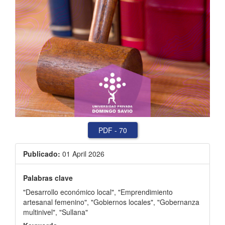
PDF
-
70
Publicado:
01 April 2026
Palabras clave
"Desarrollo económico local"
,
"Emprendimiento
artesanal femenino"
,
"Gobiernos locales"
,
"Gobernanza
multinivel"
,
"Sullana"