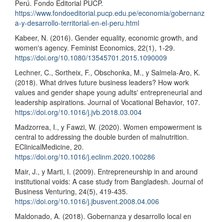
Perú. Fondo Editorial PUCP.
https://www.fondoeditorial.pucp.edu.pe/economia/gobernanz
a-y-desarrollo-territorial-en-el-peru.html
Kabeer, N. (2016). Gender equality, economic growth, and
women's agency. Feminist Economics, 22(1), 1-29.
https://doi.org/10.1080/13545701.2015.1090009
Lechner, C., Sortheix, F., Obschonka, M., y Salmela-Aro, K.
(2018). What drives future business leaders? How work
values and gender shape young adults' entrepreneurial and
leadership aspirations. Journal of Vocational Behavior, 107.
https://doi.org/10.1016/j.jvb.2018.03.004
Madzorrea, I., y Fawzi, W. (2020). Women empowerment is
central to addressing the double burden of malnutrition.
EClinicalMedicine, 20.
https://doi.org/10.1016/j.eclinm.2020.100286
Mair, J., y Marti, I. (2009). Entrepreneurship in and around
institutional voids: A case study from Bangladesh. Journal of
Business Venturing, 24(5), 419-435.
https://doi.org/10.1016/j.jbusvent.2008.04.006
Maldonado, A. (2018). Gobernanza y desarrollo local en