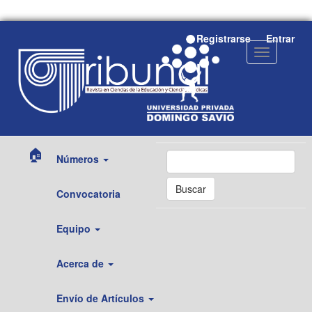
Navegación
Registrarse
Entrar
principal
Toggle
Contenido
navigation
principal
Barra
lateral
🏠
Números
Buscar
Convocatoria
Equipo
Acerca de
Envío de Artículos