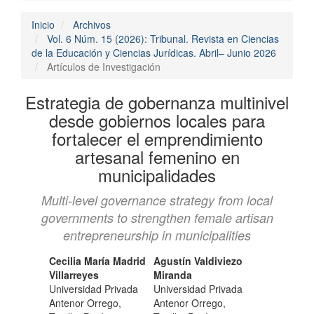
Inicio
Archivos
Vol. 6 Núm. 15 (2026): Tribunal. Revista en Ciencias
de la Educación y Ciencias Jurídicas. Abril– Junio 2026
Artículos de Investigación
Estrategia de gobernanza multinivel
desde gobiernos locales para
fortalecer el emprendimiento
artesanal femenino en
municipalidades
Multi-level governance strategy from local
governments to strengthen female artisan
entrepreneurship in municipalities
Contenido
Autores/as
Cecilia María Madrid
Agustín Valdiviezo
Villarreyes
Miranda
principal
Universidad Privada
Universidad Privada
del
Antenor Orrego,
Antenor Orrego,