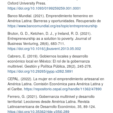
Oxford University Press.
https://doi.org/10.1093/0199259259.001.0001
Banco Mundial. (2021). Emprendimiento femenino en
América Latina: Barreras y oportunidades. Recuperado de
https://www.bancomundial.org/es/topic/entrepreneurship
Bruton, G. D., Ketchen, D. J., y Ireland, R. D. (2021).
Entrepreneurship as a solution to poverty. Journal of
Business Venturing, 28(6), 683-711.
https://doi.org/10.1016/j.jbusvent.2013.05.002
Cabrero, E. (2019). Gobiernos locales y desarrollo
económico local en México: El rol de la gobernanza
multinivel. Gestión y Política Pública, 28(2), 245-278.
https://doi.org/10.29265/gypp.v28i2.5891
CEPAL. (2022). La mujer en el emprendimiento artesanal en
América Latina. Comisión Económica para América Latina y
el Caribe.
https://repositorio.cepal.org/handle/11362/47890
Ferrero, G. (2021). Gobernanza multinivel y desarrollo
territorial: Lecciones desde América Latina. Revista
Latinoamericana de Desarrollo Económico, 35, 89-124.
https://doi.org/10.35362/rlde.v35i0.289