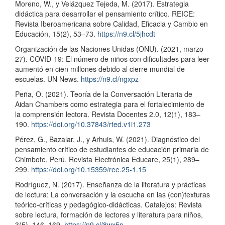
Moreno, W., y Velázquez Tejeda, M. (2017). Estrategia
didáctica para desarrollar el pensamiento crítico. REICE:
Revista Iberoamericana sobre Calidad, Eficacia y Cambio en
Educación, 15(2), 53–73.
https://n9.cl/5jhcdt
Organización de las Naciones Unidas (ONU). (2021, marzo
27). COVID-19: El número de niños con dificultades para leer
aumentó en cien millones debido al cierre mundial de
escuelas. UN News.
https://n9.cl/ngxpz
Peña, O. (2021). Teoría de la Conversación Literaria de
Aidan Chambers como estrategia para el fortalecimiento de
la comprensión lectora. Revista Docentes 2.0, 12(1), 183–
190.
https://doi.org/10.37843/rted.v1i1.273
Pérez, G., Bazalar, J., y Arhuis, W. (2021). Diagnóstico del
pensamiento crítico de estudiantes de educación primaria de
Chimbote, Perú. Revista Electrónica Educare, 25(1), 289–
299.
https://doi.org/10.15359/ree.25-1.15
Rodríguez, N. (2017). Enseñanza de la literatura y prácticas
de lectura: La conversación y la escucha en las (con)texturas
teórico-críticas y pedagógico-didácticas. Catalejos: Revista
sobre lectura, formación de lectores y literatura para niños,
3(5), 146–169.
https://n9.cl/8wx5p