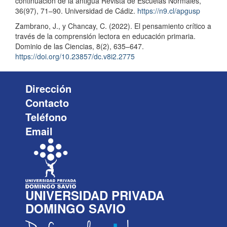
continuación de la antigua Revista de Escuelas Normales,
36(97), 71–90. Universidad de Cádiz.
https://n9.cl/apgusp
Zambrano, J., y Chancay, C. (2022). El pensamiento crítico a
través de la comprensión lectora en educación primaria.
Dominio de las Ciencias, 8(2), 635–647.
https://doi.org/10.23857/dc.v8i2.2775
Dirección
Contacto
Teléfono
Email
UNIVERSIDAD PRIVADA
DOMINGO SAVIO