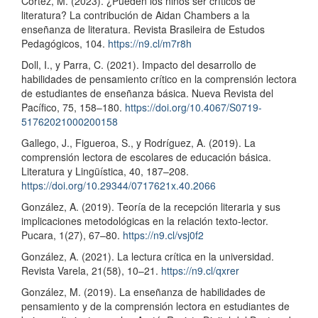
Cortez, M. (2023). ¿Pueden los niños ser críticos de
literatura? La contribución de Aidan Chambers a la
enseñanza de literatura. Revista Brasileira de Estudos
Pedagógicos, 104.
https://n9.cl/m7r8h
Doll, I., y Parra, C. (2021). Impacto del desarrollo de
habilidades de pensamiento crítico en la comprensión lectora
de estudiantes de enseñanza básica. Nueva Revista del
Pacífico, 75, 158–180.
https://doi.org/10.4067/S0719-
51762021000200158
Gallego, J., Figueroa, S., y Rodríguez, A. (2019). La
comprensión lectora de escolares de educación básica.
Literatura y Lingüística, 40, 187–208.
https://doi.org/10.29344/0717621x.40.2066
González, A. (2019). Teoría de la recepción literaria y sus
implicaciones metodológicas en la relación texto-lector.
Pucara, 1(27), 67–80.
https://n9.cl/vsj0f2
González, A. (2021). La lectura crítica en la universidad.
Revista Varela, 21(58), 10–21.
https://n9.cl/qxrer
González, M. (2019). La enseñanza de habilidades de
pensamiento y de la comprensión lectora en estudiantes de