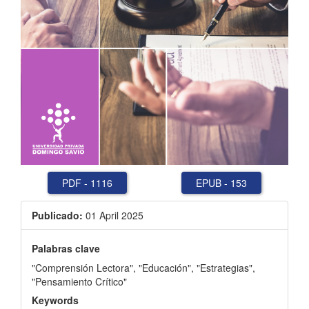
PDF
-
1116
EPUB
-
153
Publicado:
01 April 2025
Palabras clave
"Comprensión Lectora"
,
"Educación"
,
"Estrategias"
,
"Pensamiento Crítico"
Keywords