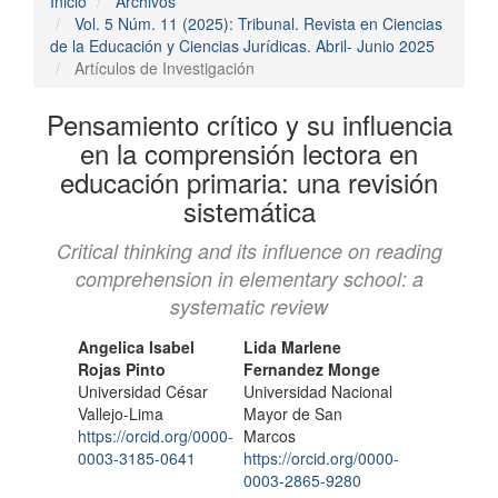
Inicio
Archivos
Vol. 5 Núm. 11 (2025): Tribunal. Revista en Ciencias
de la Educación y Ciencias Jurídicas. Abril- Junio 2025
Artículos de Investigación
Pensamiento crítico y su influencia
en la comprensión lectora en
educación primaria: una revisión
sistemática
Critical thinking and its influence on reading
comprehension in elementary school: a
systematic review
Contenido
Autores/as
Angelica Isabel
Lida Marlene
Rojas Pinto
Fernandez Monge
principal
Universidad César
Universidad Nacional
del
Vallejo-Lima
Mayor de San
https://orcid.org/0000-
Marcos
artículo
0003-3185-0641
https://orcid.org/0000-
0003-2865-9280