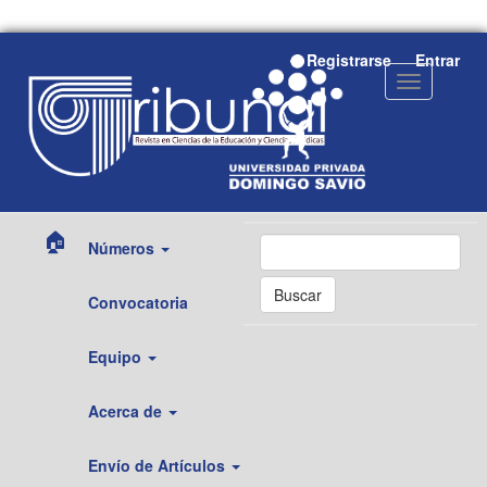
Navegación
Registrarse
Entrar
principal
Toggle
Contenido
navigation
principal
Barra
lateral
🏠
Números
Buscar
Convocatoria
Equipo
Acerca de
Envío de Artículos