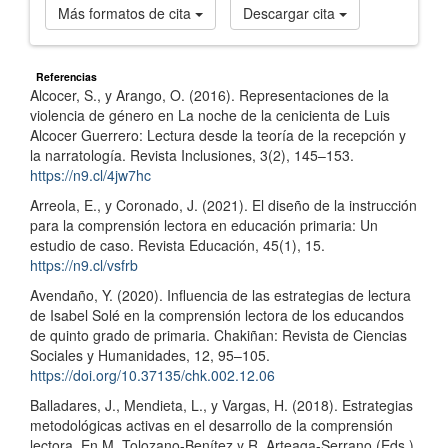
Más formatos de cita
Descargar cita
Referencias
Alcocer, S., y Arango, O. (2016). Representaciones de la
violencia de género en La noche de la cenicienta de Luis
Alcocer Guerrero: Lectura desde la teoría de la recepción y
la narratología. Revista Inclusiones, 3(2), 145–153.
https://n9.cl/4jw7hc
Arreola, E., y Coronado, J. (2021). El diseño de la instrucción
para la comprensión lectora en educación primaria: Un
estudio de caso. Revista Educación, 45(1), 15.
https://n9.cl/vsfrb
Avendaño, Y. (2020). Influencia de las estrategias de lectura
de Isabel Solé en la comprensión lectora de los educandos
de quinto grado de primaria. Chakiñan: Revista de Ciencias
Sociales y Humanidades, 12, 95–105.
https://doi.org/10.37135/chk.002.12.06
Balladares, J., Mendieta, L., y Vargas, H. (2018). Estrategias
metodológicas activas en el desarrollo de la comprensión
lectora. En M. Tolozano-Benítez y R. Arteaga-Serrano (Eds.),