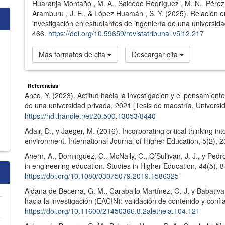
Huaranja Montaño , M. A., Salcedo Rodríguez , M. N., Pérez
Aramburu , J. E., & López Huamán , S. Y. (2025). Relación en
investigación en estudiantes de ingeniería de una universid
466.
https://doi.org/10.59659/revistatribunal.v5i12.217
Más formatos de cita
Descargar cita
Referencias
Anco, Y. (2023). Actitud hacia la investigación y el pensamient
de una universidad privada, 2021 [Tesis de maestría, Universi
https://hdl.handle.net/20.500.13053/8440
Adair, D., y Jaeger, M. (2016). Incorporating critical thinking 
environment. International Journal of Higher Education, 5(2), 
Ahern, A., Dominguez, C., McNally, C., O’Sullivan, J. J., y Pedros
in engineering education. Studies in Higher Education, 44(5), 
https://doi.org/10.1080/03075079.2019.1586325
Aldana de Becerra, G. M., Caraballo Martínez, G. J. y Babativa
hacia la investigación (EACIN): validación de contenido y confia
https://doi.org/10.11600/21450366.8.2aletheia.104.121