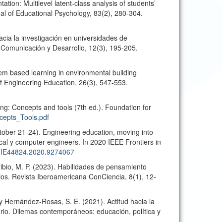
ation: Multilevel latent-class analysis of students’
nal of Educational Psychology, 83(2), 280-304.
hacia la investigación en universidades de
omunicación y Desarrollo, 12(3), 195-205.
lem based learning in environmental building
l of Engineering Education, 26(3), 547-553.
nking: Concepts and tools (7th ed.). Foundation for
oncepts_Tools.pdf
October 21-24). Engineering education, moving into
ical y computer engineers. In 2020 IEEE Frontiers in
9/FIE44824.2020.9274067
ibio, M. P. (2023). Habilidades de pensamiento
arios. Revista Iberoamericana ConCiencia, 8(1), 12-
y Hernández-Rosas, S. E. (2021). Actitud hacia la
torio. Dilemas contemporáneos: educación, política y