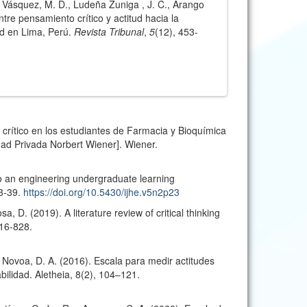
 Vásquez, M. D., Ludeña Zuniga , J. C., Arango
tre pensamiento crítico y actitud hacia la
ad en Lima, Perú.
Revista Tribunal
,
5
(12), 453-
o crítico en los estudiantes de Farmacia y Bioquímica
dad Privada Norbert Wiener]. Wiener.
into an engineering undergraduate learning
23-39.
https://doi.org/10.5430/ijhe.v5n2p23
a, D. (2019). A literature review of critical thinking
816-828.
 Novoa, D. A. (2016). Escala para medir actitudes
bilidad. Aletheia, 8(2), 104–121.