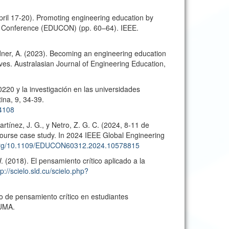
 April 17-20). Promoting engineering education by
on Conference (EDUCON) (pp. 60–64). IEEE.
ardner, A. (2023). Becoming an engineering education
ves. Australasian Journal of Engineering Education,
0220 y la investigación en las universidades
na, 9, 34-39.
14108
artínez, J. G., y Netro, Z. G. C. (2024, 8-11 de
course case study. In 2024 IEEE Global Engineering
i.org/10.1109/EDUCON60312.2024.10578815
. (2018). El pensamiento crítico aplicado a la
tp://scielo.sld.cu/scielo.php?
lo de pensamiento crítico en estudiantes
IUMA.