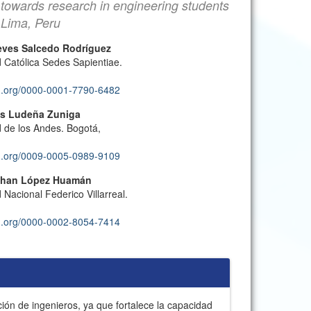
e towards research in engineering students
n Lima, Peru
eves Salcedo Rodríguez
 Católica Sedes Sapientiae.
cid.org/0000-0001-7790-6482
os Ludeña Zuniga
 de los Andes. Bogotá,
cid.org/0009-0005-0989-9109
than López Huamán
 Nacional Federico Villarreal.
cid.org/0000-0002-8054-7414
ción de ingenieros, ya que fortalece la capacidad