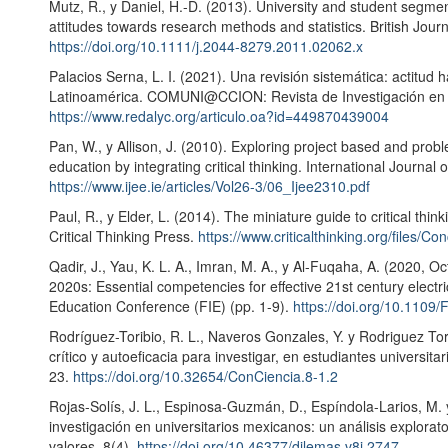
Mutz, R., y Daniel, H.-D. (2013). University and student segment
attitudes towards research methods and statistics. British Jour
https://doi.org/10.1111/j.2044-8279.2011.02062.x
Palacios Serna, L. I. (2021). Una revisión sistemática: actitud 
Latinoamérica. COMUNI@CCION: Revista de Investigación en C
https://www.redalyc.org/articulo.oa?id=449870439004
Pan, W., y Allison, J. (2010). Exploring project based and prob
education by integrating critical thinking. International Journa
https://www.ijee.ie/articles/Vol26-3/06_Ijee2310.pdf
Paul, R., y Elder, L. (2014). The miniature guide to critical thi
Critical Thinking Press.
https://www.criticalthinking.org/files/C
Qadir, J., Yau, K. L. A., Imran, M. A., y Al-Fuqaha, A. (2020, 
2020s: Essential competencies for effective 21st century electr
Education Conference (FIE) (pp. 1-9).
https://doi.org/10.110
Rodríguez-Toribio, R. L., Naveros Gonzales, Y. y Rodriguez Tor
crítico y autoeficacia para investigar, en estudiantes universit
23.
https://doi.org/10.32654/ConCiencia.8-1.2
Rojas-Solís, J. L., Espinosa-Guzmán, D., Espíndola-Larios, M. 
investigación en universitarios mexicanos: un análisis explora
valores, 8(4).
https://doi.org/10.46377/dilemas.v8i.2747