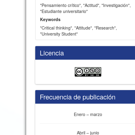
"Pensamiento crítico"
,
"Actitud"
,
"Investigación"
,
"Estudiante universitario"
Keywords
"Critical thinking"
,
"Attitude"
,
"Research"
,
"University Student"
Licencia
Frecuencia de publicación
Enero – marzo
Abril – junio