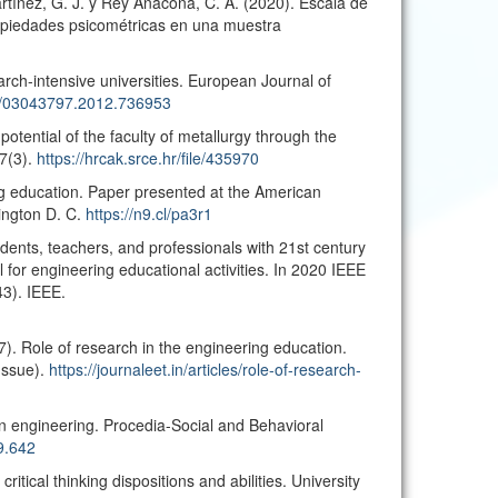
rtínez, G. J. y Rey Anacona, C. A. (2020). Escala de
ropiedades psicométricas en una muestra
arch-intensive universities. European Journal of
80/03043797.2012.736953
otential of the faculty of metallurgy through the
17(3).
https://hrcak.srce.hr/file/435970
ing education. Paper presented at the American
ington D. C.
https://n9.cl/pa3r1
dents, teachers, and professionals with 21st century
el for engineering educational activities. In 2020 IEEE
3). IEEE.
17). Role of research in the engineering education.
Issue).
https://journaleet.in/articles/role-of-research-
 in engineering. Procedia-Social and Behavioral
09.642
critical thinking dispositions and abilities. University