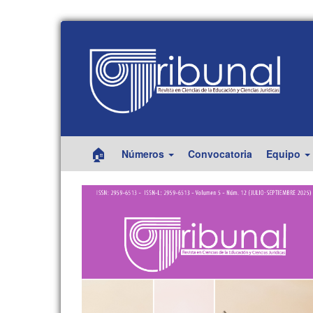
Navegación
principal
Contenido
principal
Barra
lateral
🏠
Números
Convocatoria
Equipo