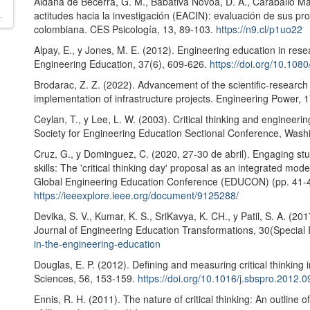
Aldana de Becerra, G. M., Babativa Novoa, D. A., Caraballo Ma
actitudes hacia la investigación (EACIN): evaluación de sus p
colombiana. CES Psicología, 13, 89-103.
https://n9.cl/p1uo22
Alpay, E., y Jones, M. E. (2012). Engineering education in rese
Engineering Education, 37(6), 609-626.
https://doi.org/10.10
Brodarac, Z. Z. (2022). Advancement of the scientific-research p
implementation of infrastructure projects. Engineering Power, 
Ceylan, T., y Lee, L. W. (2003). Critical thinking and engineer
Society for Engineering Education Sectional Conference, Wash
Cruz, G., y Dominguez, C. (2020, 27-30 de abril). Engaging stu
skills: The 'critical thinking day' proposal as an integrated mod
Global Engineering Education Conference (EDUCON) (pp. 41-4
https://ieeexplore.ieee.org/document/9125288/
Devika, S. V., Kumar, K. S., SriKavya, K. CH., y Patil, S. A. (20
Journal of Engineering Education Transformations, 30(Special 
in-the-engineering-education
Douglas, E. P. (2012). Defining and measuring critical thinking
Sciences, 56, 153-159.
https://doi.org/10.1016/j.sbspro.2012.
Ennis, R. H. (2011). The nature of critical thinking: An outline of 