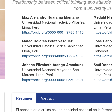
Relationship between critical thinking and attitud
from a university i
Contenido
Autores/as
Max Alejandro Huaranja Montaño
Medalit Ni
Universidad Nacional Federico Villarreal.
Universidad
principal
Lima, Perú
Lima, Perú
del
https://orcid.org/0000-0001-9785-1415
https://or
artículo
Mateo Dolores Pérez Vásquez
Jose Carl
Universidad Católica Sedes Sapientiae.
Universidad
Lima, Perú
Colombia
https://orcid.org/0000-0002-1727-4089
https://or
Johana Elizabeth Arango Aramburu
Saúl Yona
Universidad Nacional Mayor de San
Universidad
Marcos. Lima, Perú
Lima, Perú
https://orcid.org/0000-0002-6559-2321
https://or
Resumen
Abstract
El pensamiento crítico es una habilidad esencial en la forma